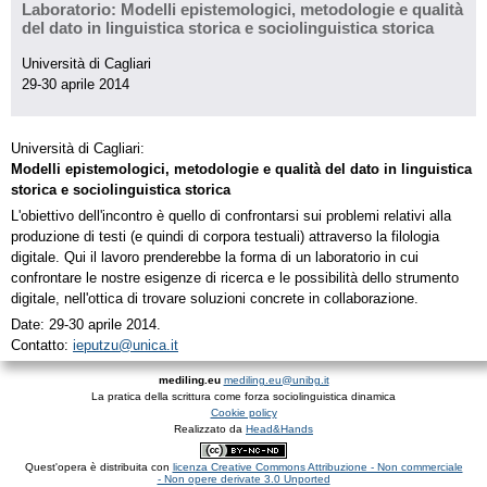
Laboratorio: Modelli epistemologici, metodologie e qualità
del dato in linguistica storica e sociolinguistica storica
Università di Cagliari
29-30 aprile 2014
Università di Cagliari:
Modelli epistemologici, metodologie e qualità del dato in linguistica
storica e sociolinguistica storica
L'obiettivo dell'incontro è quello di confrontarsi sui problemi relativi alla
produzione di testi (e quindi di corpora testuali) attraverso la filologia
digitale. Qui il lavoro prenderebbe la forma di un laboratorio in cui
confrontare le nostre esigenze di ricerca e le possibilità dello strumento
digitale, nell'ottica di trovare soluzioni concrete in collaborazione.
Date: 29-30 aprile 2014.
Contatto:
ieputzu@unica.it
mediling.eu
mediling.eu@unibg.it
La pratica della scrittura come forza sociolinguistica dinamica
Cookie policy
Realizzato da
Head&Hands
Quest'opera è distribuita con
licenza Creative Commons Attribuzione - Non commerciale
- Non opere derivate 3.0 Unported